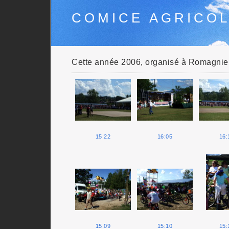
COMICE AGRICO
Cette année 2006, organisé à Romagnieu
15:22
16:05
16:
15:09
15:10
15: