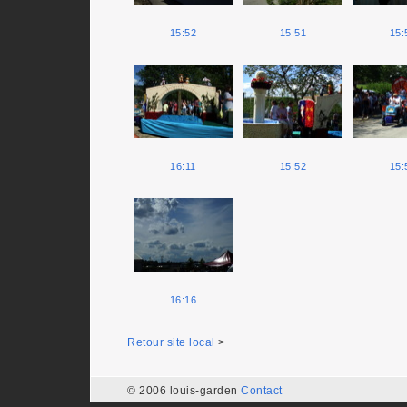
15:52
15:51
15:
16:11
15:52
15:
16:16
Retour site local
>
© 2006 louis-garden
Contact