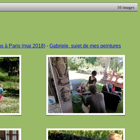
16 images
ns à Paris (mai 2018)
-
Gabriele, sujet de mes peintures