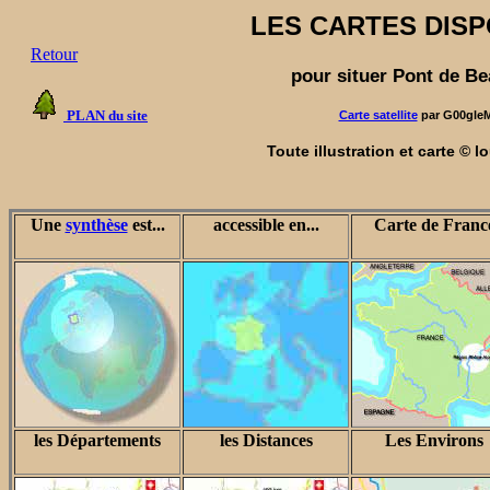
LES CARTES DIS
Retour
pour situer Pont de Be
PLAN du site
Carte satellite
par G00gle
Toute illustration et carte © l
Une
synthèse
est...
accessible en...
Carte de Franc
les Départements
les Distances
Les Environs