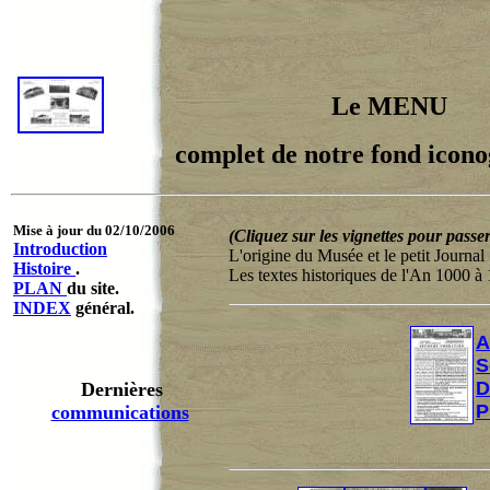
Le MENU
complet de notre fond icon
Mise à jour du 02/10/2006
(Cliquez sur les vignettes pour passe
Introduction
L'origine du Musée et le petit Journal
Histoire
.
Les textes historiques de l'An 1000 à
PLAN
du site.
INDEX
général.
A
S
D
Dernières
P
communications