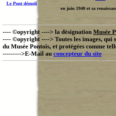
Le Pont démoli
en juin 1940 et sa renaissan
---- ©opyright ----> la désignation
Musée P
---- ©opyright ----> Toutes les images, qui 
du Musée Pontois, et protégées comme tell
--------->E-Mail au
concepteur du site