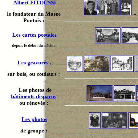
Albert FITOUSSI
le fondateur du Musée
...
Pontois :
Les cartes postales
depuis le début du siècle :
Les gravures
,
sur bois, ou couleurs :
Les photos de
bâtiments disparus
ou rénovés :
Les photos
de groupe :