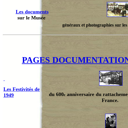
Les documents
sur le Musée
généraux et photographies sur les 
PAGES DOCUMENTATION
Les Festivités de
du 600
anniversaire du rattacheme
1949
e
France.