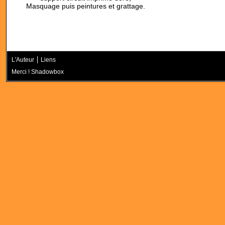
Masquage puis peintures et grattage.
L'Auteur
Liens
Merci ! Shadowbox