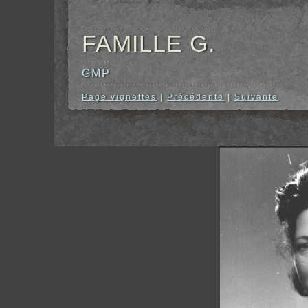
FAMILLE G.
GMP
Page vignettes
|
Précédente
|
Suivante