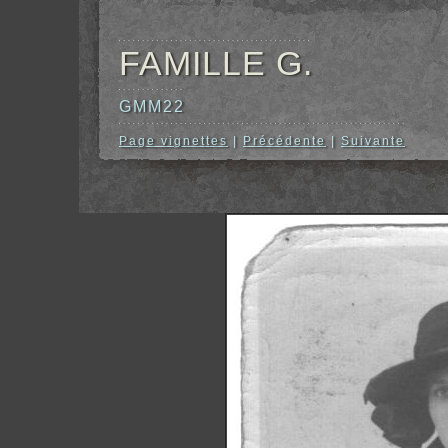
FAMILLE G.
GMM22
Page vignettes
|
Précédente
|
Suivante