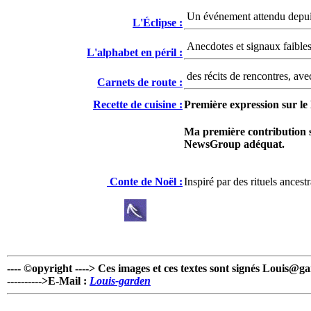
Un événement attendu depui
L'Éclipse :
Anecdotes et signaux faibles
L'alphabet en péril :
des récits de rencontres, ave
Carnets de route :
Recette de cuisine :
Première expression sur le 
Ma première contribution su
NewsGroup adéquat.
Conte de Noël :
Inspiré par des rituels ancest
---- ©opyright ----> Ces images et ces textes sont signés Louis@g
---------->E-Mail :
Louis-garden