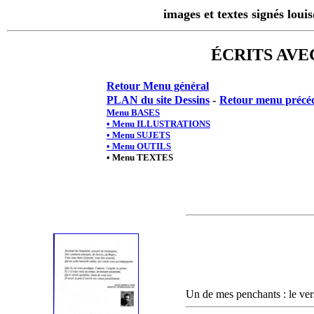
images et textes signés lou
ÉCRITS AVE
Retour Menu général
PLAN du site Dessins
-
Retour menu précé
Menu BASES
• Menu ILLUSTRATIONS
• Menu SUJETS
• Menu OUTILS
• Menu TEXTES
Un de mes penchants : le ver