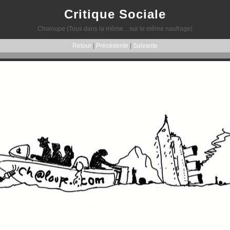
Critique Sociale
Chaloupe (Tous dans la même... sur le même naufrage)
Retour
|
Précédente
|
Suivante