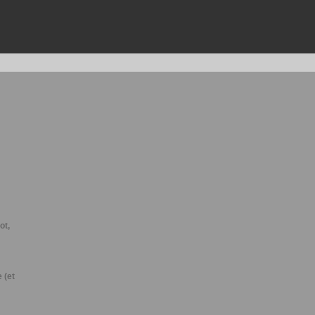
ot,
 (et