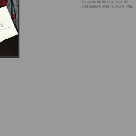
Ici, dans un de nos lieux de
villégiature pour la
Dolce Vita
.