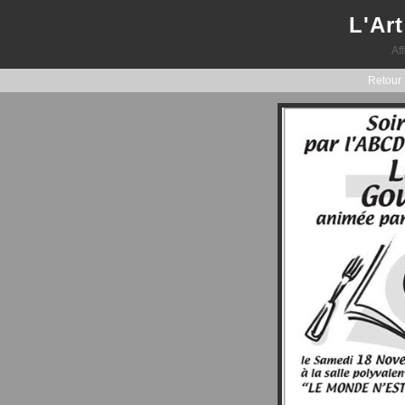
L'Art
Af
Retour