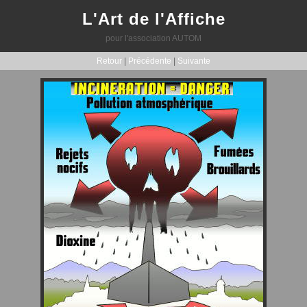
L'Art de l'Affiche
pour l'association AUTOM
Retour
|
Précédente
|
Suivante