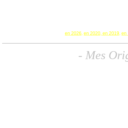
Les genre
s
pratiqu
é
s
en 2026
,
en 2020
,
en 2019
,
en
- Mes Ori
À gauche : Chez m
À droite : Les pre