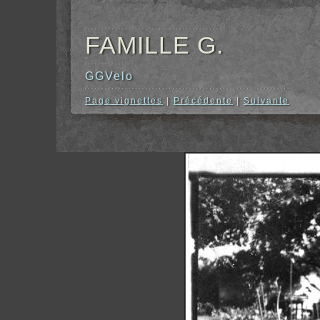
FAMILLE G.
GGVelo
Page vignettes
|
Précédente
|
Suivante