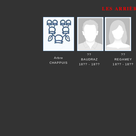
LES ARRIÈ
??
??
Arbre
BAUDRAZ
REGAMEY
CHAPPUIS
18?? - 18??
18?? - 18??