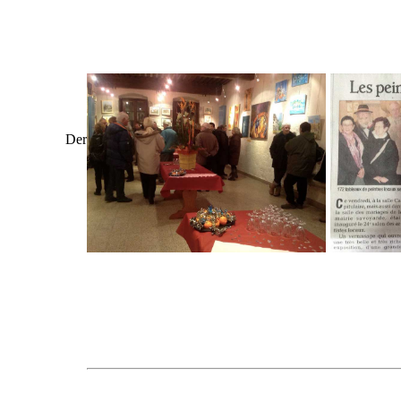
Flyer
Der
Vernissage du 07/12/2012
Le Dauph
images et photos : Droits d'a
ET TOUJOURS 