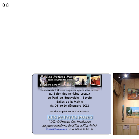
0
8
EXPOSITION déc